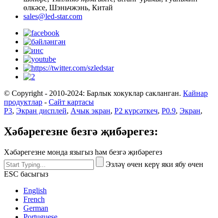
өлкәсе, Шэньчжэнь, Китай
sales@led-star.com
© Copyright - 2010-2024: Барлык хокуклар сакланган.
Кайнар
продуктлар
-
Сайт картасы
P3
,
Экран дисплей
,
Ачык экран
,
P2 күрсәткеч
,
P0.9
,
Экран
,
Хәбәрегезне безгә җибәрегез:
Хәбәрегезне монда языгыз һәм безгә җибәрегез
Эзләү өчен керү яки ябу өчен
ESC басыгыз
English
French
German
Portuguese