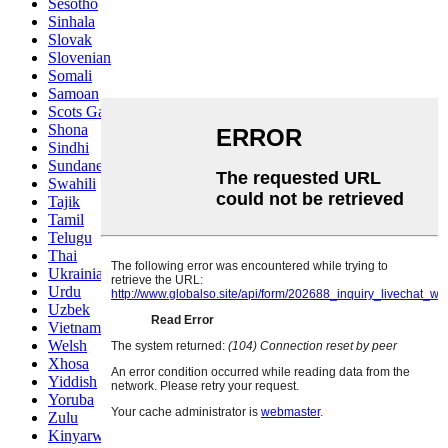
Sesotho
Sinhala
Slovak
Slovenian
Somali
Samoan
Scots Gaelic
Shona
Sindhi
Sundanese
Swahili
Tajik
Tamil
Telugu
Thai
Ukrainian
Urdu
Uzbek
Vietnamese
Welsh
Xhosa
Yiddish
Yoruba
Zulu
Kinyarwanda