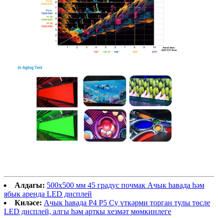
Алдагы:
500х500 мм 45 градус почмак Ачык һавада һәм
ябык аренда LED дисплей
Киләсе:
Ачык һавада P4 P5 Су үткәрми торган тулы төсле
LED дисплей, алгы һәм арткы хезмәт мөмкинлеге