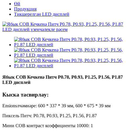
Өй
Продукция
Тикшерелгән LED дисплей
Ябык COB Кечкенә Питч P0.78, P0.93, P1.25, P1.56, P1.87
LED дисплей
Кыска тасвирлау:
Ensionsлчәмнәре: 600 * 337 * 39 мм, 600 * 675 * 39 мм
Пиксель Питч: P0.78, P0.93, P1.25, P1.56, P1.87
Мини COB контраст коэффициенты 10000: 1