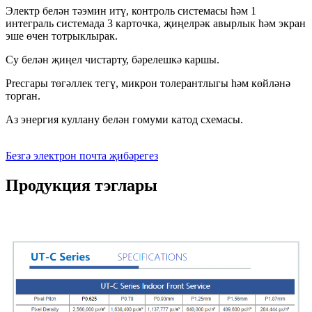
Электр белән тәэмин итү, контроль системасы һәм 1
интеграль системада 3 карточка, җиңелрәк авырлык һәм экран
эше өчен тотрыклырак.
Су белән җиңел чистарту, бәрелешкә каршы.
Precгары төгәллек тегү, микрон толерантлыгы һәм көйләнә
торган.
Аз энергия куллану белән гомуми катод схемасы.
Безгә электрон почта җибәрегез
Продукция тэглары