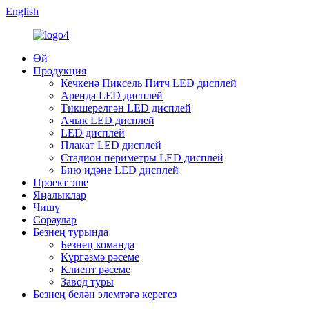
English
Өй
Продукция
Кечкенә Пиксель Питч LED дисплей
Аренда LED дисплей
Тикшерелгән LED дисплей
Ачык LED дисплей
LED дисплей
Плакат LED дисплей
Стадион периметры LED дисплей
Бию идәне LED дисплей
Проект эше
Яңалыклар
Чишү
Сораулар
Безнең турында
Безнең команда
Күргәзмә рәсеме
Клиент рәсеме
Завод туры
Безнең белән элемтәгә керегез