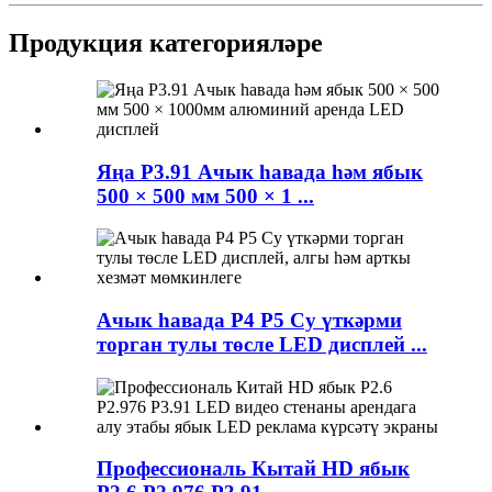
Продукция категорияләре
Яңа P3.91 Ачык һавада һәм ябык
500 × 500 мм 500 × 1 ...
Ачык һавада P4 P5 Су үткәрми
торган тулы төсле LED дисплей ...
Профессиональ Кытай HD ябык