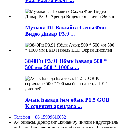
P2.6 P2.976 P3.91 ...
Музыка DJ Вакыйга Сәхнә Фон
Видео Дивар P3.9 ...
3840Гц P3.91 Ябык һавада 500 *
500 мм 500 * 1000м ...
Ачык һавада һәм ябык P1.5 GOB
K сериясен арендага ...
Телефон: +86 15999616652
А4 бинасы, Донгфанг ДжианФу йижин индустриаль
шәһәре, Тянлияо җәмгыяте, utтанг урамы, Гуаньмин