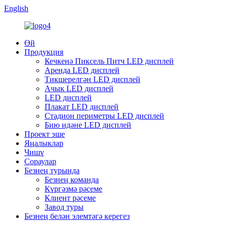
English
Өй
Продукция
Кечкенә Пиксель Питч LED дисплей
Аренда LED дисплей
Тикшерелгән LED дисплей
Ачык LED дисплей
LED дисплей
Плакат LED дисплей
Стадион периметры LED дисплей
Бию идәне LED дисплей
Проект эше
Яңалыклар
Чишү
Сораулар
Безнең турында
Безнең команда
Күргәзмә рәсеме
Клиент рәсеме
Завод туры
Безнең белән элемтәгә керегез