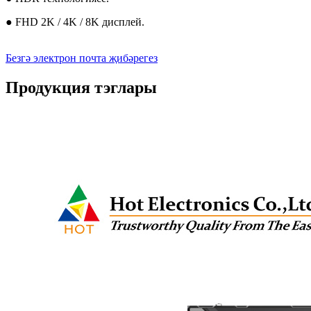
● FHD 2K / 4K / 8K дисплей.
Безгә электрон почта җибәрегез
Продукция тэглары