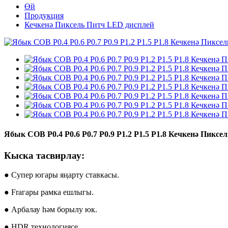
Өй
Продукция
Кечкенә Пиксель Питч LED дисплей
Ябык COB P0.4 P0.6 P0.7 P0.9 P1.2 P1.5 P1.8 Кечкенә Пикс
Кыска тасвирлау:
● Супер югары яңарту ставкасы.
● Fraгары рамка ешлыгы.
● Арбалау һәм борылу юк.
● HDR технологиясе.