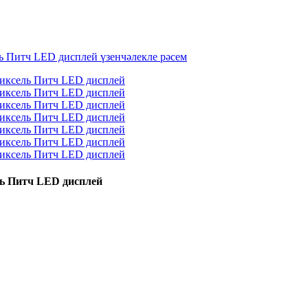
ель Питч LED дисплей